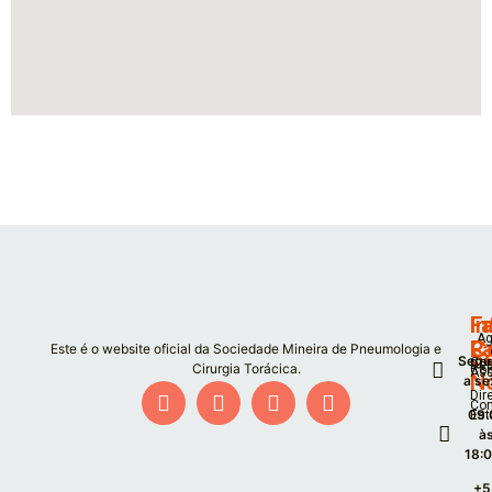
F
I
Fa
Ag
P
C
Este é o website oficial da Sociedade Mineira de Pneumologia e
S
Segu
Co
De
Cirurgia Torácica.
Co
As
N
a se
Dir
Co
09:
Est
à
18:
+5