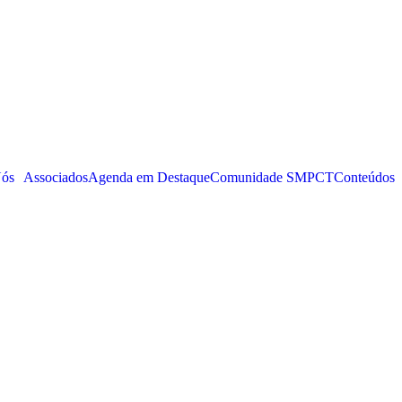
Nós
Associados
Agenda em Destaque
Comunidade SMPCT
Conteúdos