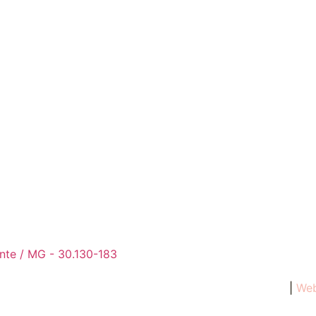
onte / MG - 30.130-183
 602 – Centro – Belo Horizonte | MG – CEP: 30.130-183
|
Web