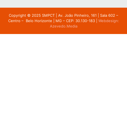
Copyright © 2025 SMPCT |
Av. João Pinheiro, 161 | Sala 602 –
Centro – Belo Horizonte | MG – CEP: 30.130-183
|
Webdesign:
Azevedo.Media