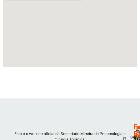
F
I
Fa
Ag
P
C
Este é o website oficial da Sociedade Mineira de Pneumologia e
S
Segu
Co
De
Cirurgia Torácica.
Co