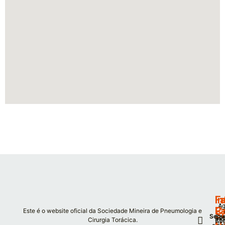
F
I
Fa
Ag
P
C
Este é o website oficial da Sociedade Mineira de Pneumologia e
S
Segu
Co
De
Cirurgia Torácica.
Co
As