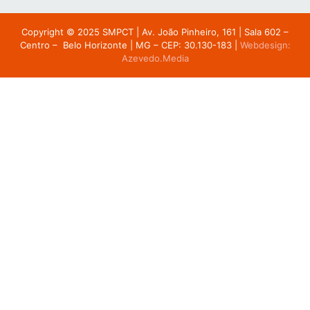
Copyright © 2025 SMPCT |
Av. João Pinheiro, 161 | Sala 602 –
Centro – Belo Horizonte | MG – CEP: 30.130-183
|
Webdesign:
Azevedo.Media