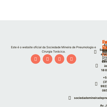
F
I
Fa
Ag
P
C
Este é o website oficial da Sociedade Mineira de Pneumologia e
S
Segu
Co
De
Cirurgia Torácica.
Co
As
N
a se
Dir
Co
09:
Est
à
18:
+5
(3
992
06
sociedademineiradepn
Av. 