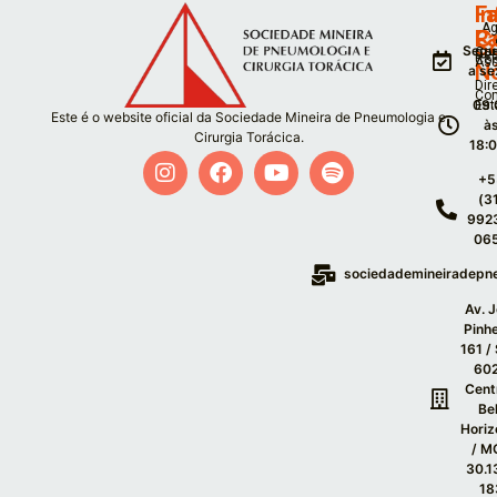
F
I
Fa
Ag
P
C
S
Segu
Co
De
Co
As
N
a se
Dir
Co
09:
Est
Este é o website oficial da Sociedade Mineira de Pneumologia e
à
Cirurgia Torácica.
18:
+5
(3
992
06
sociedademineiradepn
Av. 
Pinhe
161 /
602
Cent
Be
Horiz
/ M
30.1
18