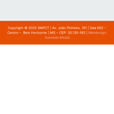
Copyright © 2025 SMPCT |
Av. João Pinheiro, 161 | Sala 602 –
Centro – Belo Horizonte | MG – CEP: 30.130-183
|
Webdesign:
Azevedo.Media