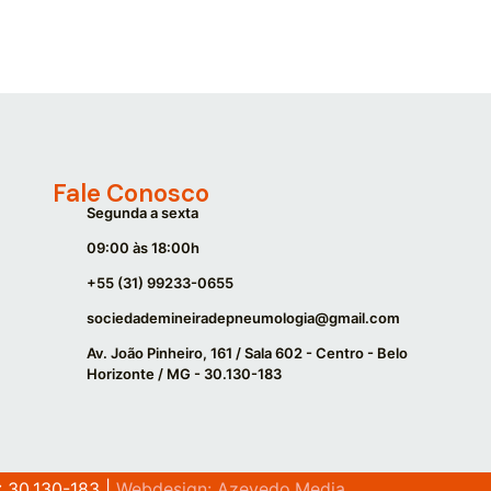
Fale Conosco
Segunda a sexta
09:00 às 18:00h
+55 (31) 99233-0655
sociedademineiradepneumologia@gmail.com
Av. João Pinheiro, 161 / Sala 602 - Centro - Belo
Horizonte / MG - 30.130-183
: 30.130-183
|
Webdesign: Azevedo.Media