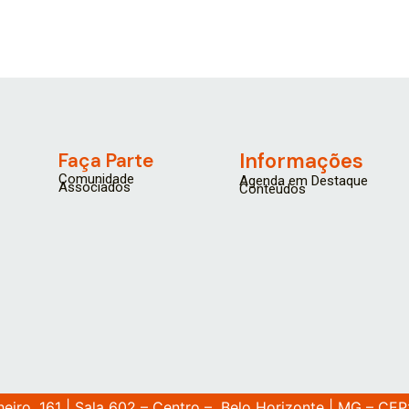
Faça Parte
Informações
Comunidade
Agenda em Destaque
Associados
Conteúdos
heiro, 161 | Sala 602 – Centro – Belo Horizonte | MG – CEP