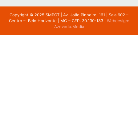
Copyright © 2025 SMPCT |
Av. João Pinheiro, 161 | Sala 602 –
Centro – Belo Horizonte | MG – CEP: 30.130-183
|
Webdesign:
Azevedo.Media