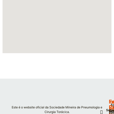
F
I
Fa
Ag
P
C
Este é o website oficial da Sociedade Mineira de Pneumologia e
S
Segu
Co
De
Cirurgia Torácica.
Co
As