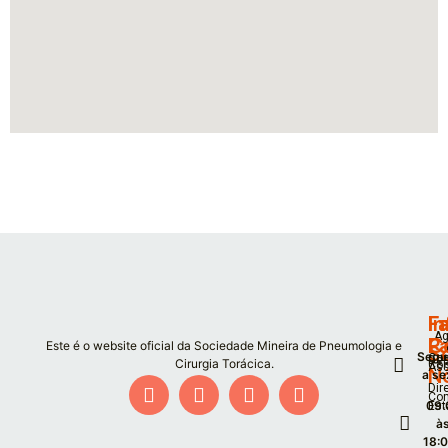
F
I
Fa
Ag
P
C
Este é o website oficial da Sociedade Mineira de Pneumologia e
S
Segu
Co
De
Cirurgia Torácica.
Co
As
N
a se
Dir
Co
09:
Est
à
18: