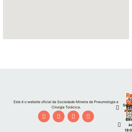
F
I
Fa
Ag
P
C
Este é o website oficial da Sociedade Mineira de Pneumologia e
S
Segu
Co
De
Cirurgia Torácica.
Co
As
N
a se
Dir
Co
09:
Est
à
18: