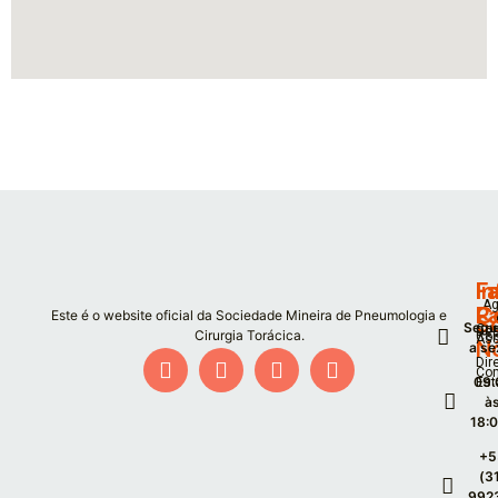
F
I
Fa
Ag
P
C
Este é o website oficial da Sociedade Mineira de Pneumologia e
S
Segu
Co
De
Cirurgia Torácica.
Co
As
N
a se
Dir
Co
09:
Est
à
18:
+5
(3
992