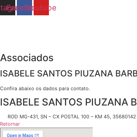
Ir
stagram
Facebook
Youtube
para
o
conteúdo
Associados
ISABELE SANTOS PIUZANA BAR
Confira abaixo os dados para contato.
ISABELE SANTOS PIUZANA 
ROD MG-431, SN – CX POSTAL 100 – KM 45, 35680142 
Retornar