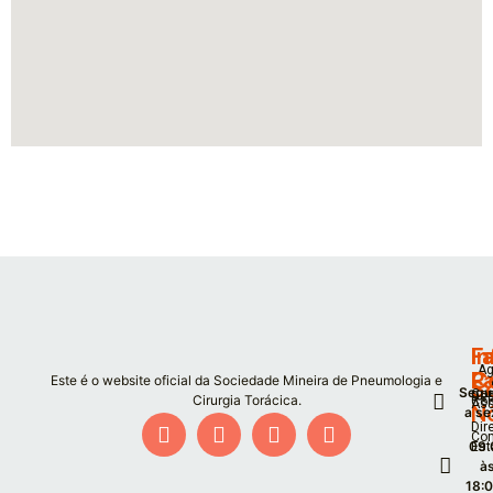
F
I
Fa
Ag
P
C
Este é o website oficial da Sociedade Mineira de Pneumologia e
S
Segu
Co
De
Cirurgia Torácica.
Co
As
N
a se
Dir
Co
09:
Est
à
18: