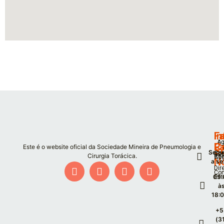
F
I
Fa
Ag
P
C
Este é o website oficial da Sociedade Mineira de Pneumologia e
S
Segu
Co
De
Cirurgia Torácica.
Co
As
N
a se
Dir
Co
09:
Est
à
18:
+5
(3