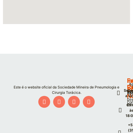
F
I
Fa
Ag
P
C
Este é o website oficial da Sociedade Mineira de Pneumologia e
S
Segu
Co
De
Cirurgia Torácica.
Co
As
N
a se
Dir
Co
09:
Est
à
18:
+5
(3