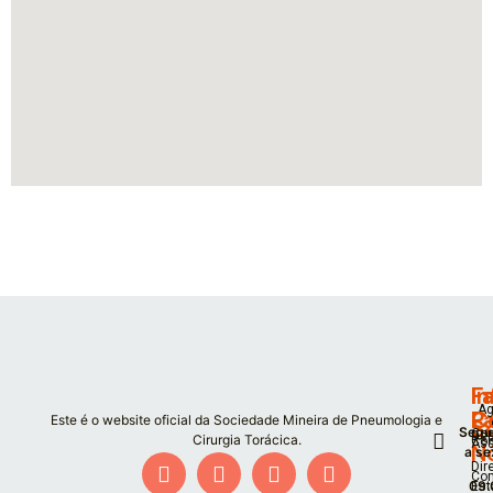
F
I
Fa
Ag
P
C
Este é o website oficial da Sociedade Mineira de Pneumologia e
S
Segu
Co
De
Cirurgia Torácica.
Co
As
N
a se
Dir
Co
09:
Est