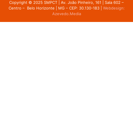
Copyright © 2025 SMPCT |
Av. João Pinheiro, 161 | Sala 602 –
Centro – Belo Horizonte | MG – CEP: 30.130-183
|
Webdesign:
Azevedo.Media