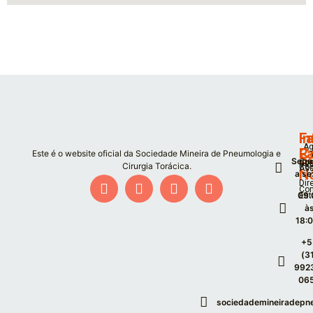
F
I
Fa
Ag
P
C
Este é o website oficial da Sociedade Mineira de Pneumologia e
S
Segu
Co
De
Cirurgia Torácica.
Co
As
N
a se
Dir
Co
09:
Est
à
18:
+5
(3
992
06
sociedademineiradepn