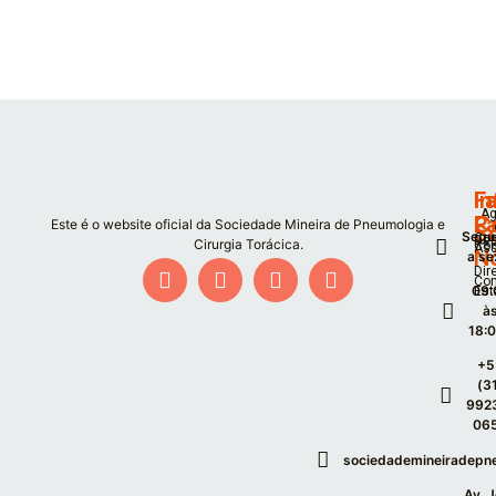
F
I
Fa
Ag
P
C
Este é o website oficial da Sociedade Mineira de Pneumologia e
S
Segu
Co
De
Cirurgia Torácica.
Co
As
N
a se
Dir
Co
09:
Est
à
18:
+5
(3
992
06
sociedademineiradepn
Av. 